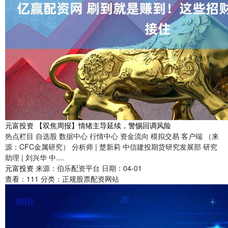
元富投资 【双焦周报】情绪主导延续，警惕回调风险
热点栏目 自选股 数据中心 行情中心 资金流向 模拟交易 客户端 （来
源：CFC金属研究） 分析师 | 楚新莉 中信建投期货研究发展部 研究
助理 | 刘兴华 中....
元富投资
来源：伯乐配资平台
日期：04-01
查看：
111
分类：
正规股票配资网站