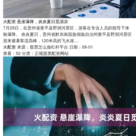
火配资 悬崖瀑降，炎炎夏日觅清凉
7月29日，在贵州省黄平县野洞河景区，游客在专业人员的指导下体
验瀑降。 炎炎夏日，贵州省黔东南苗族侗族自治州黄平县野洞河景区
迎来避暑客流高峰，120米高的飞水崖....
火配资
来源：股票怎么做杠杆平台
日期：08-01
查看：
52
分类：
正规股票配资网站