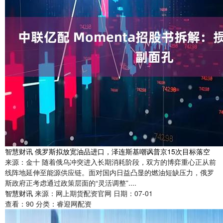
智慧财讯 俄罗斯拟放宽油品进口，泽连斯基嘲讽普京15次目标落空
来源：金十 随着俄乌冲突进入长期消耗阶段，双方的博弈重心正从前
线阵地延伸至能源供应链。面对国内日益凸显的燃油短缺压力，俄罗
斯政府正考虑通过政策层面的“灵活调整”....
智慧财讯
来源：网上期货配资官网
日期：07-01
查看：
90
分类：
睿迎网配资