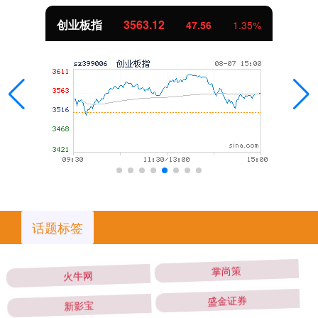
基金指数
7242.10
12.30
0.17%
话题标签
火牛网
掌尚策
新影宝
盛金证券