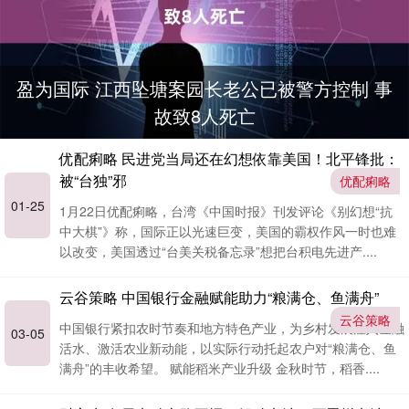
盈为国际 江西坠塘案园长老公已被警方控制 事
故致8人死亡
优配痢略 民进党当局还在幻想依靠美国！北平锋批：
被“台独”邪
优配痢略
01-25
1月22日优配痢略，台湾《中国时报》刊发评论《别幻想“抗
中大棋”》称，国际正以光速巨变，美国的霸权作风一时也难
以改变，美国透过“台美关税备忘录”想把台积电先进产....
云谷策略 中国银行金融赋能助力“粮满仓、鱼满舟”
云谷策略
中国银行紧扣农时节奏和地方特色产业，为乡村发展注入金融
03-05
活水、激活农业新动能，以实际行动托起农户对“粮满仓、鱼
满舟”的丰收希望。 赋能稻米产业升级 金秋时节，稻香....