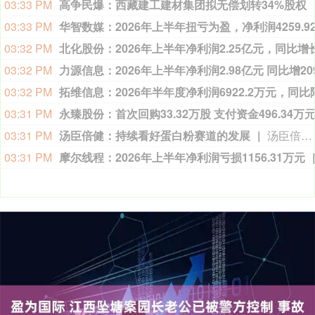
03:33 PM
高争民爆：西藏建工建材集团拟无偿划转34%股权
03:33 PM
03:32 PM
03:32 PM
03:32 PM
03:31 PM
永臻股份：首次回购33.32万股 支付资金496.34万
03:31 PM
汤臣倍健：持续看好蛋白粉赛道的发展
汤臣倍健在投资者业绩电话会表示，受益于消费者对增强免疫和运动营养的需求提升，蛋白粉品类需求持续增长，公司持续看好蛋白粉赛道的发展。
03:31 PM
摩尔线程：2026年上半年净利润亏损1156.31万元