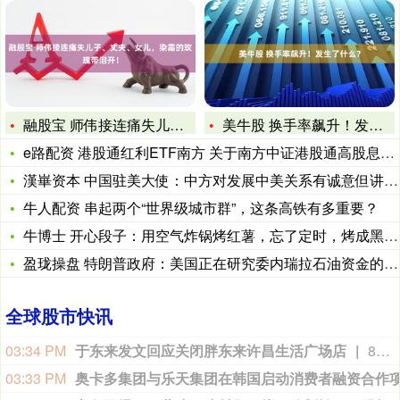
融股宝 师伟接连痛失儿子、丈夫、女儿，染霜的玫瑰带泪开！
美牛股 换手率飙升！发生了什么？
e路配资 港股通红利ETF南方 关于南方中证港股通高股息投资
漢崋资本 中国驻美大使：中方对发展中美关系有诚意但讲原则
牛人配资 串起两个“世界级城市群”，这条高铁有多重要？
牛博士 开心段子：用空气炸锅烤红薯，忘了定时，烤成黑炭，现在
盈珑操盘 特朗普政府：美国正在研究委内瑞拉石油资金的去向
全球股市快讯
03:34 PM
于东来发文回应关闭胖东来许昌生活广场店
8月9日，胖东来创始人于东来发文回应许昌生活广场关店一事。“不专业造成的失误是金钱无法衡量的。2015年左右，关于许昌生活广场，由于负责此项工作人员没有按照公司规定造成的工作失误，签约租约合同没有统一签订，最后造成个别租户租金涨到无法想象的地步，远远脱离了公平。导致公司退也退不成，因为很多已经签了合同，继续干也不是，干也总是影响情绪。其实这几户总体占比并不很大，但无论钱多钱少，失去公平正义的精神是底线，这么多年始终是我的心结。”于东来表示，“所以到了到期的时候，虽然生活广场一年二十亿的销售，一年一个多亿的利润，但信仰和开心永远是第一位的。任何工作，专业是美好最根本的保障。幸福快乐是一切的前提。”此前，于东来在直播中宣布：胖东来许昌生活广场店将于2026年12月正式关闭。
03:33 PM