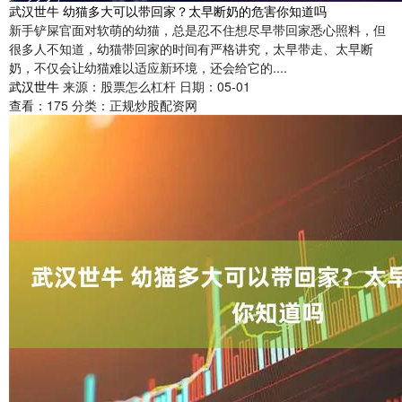
武汉世牛 幼猫多大可以带回家？太早断奶的危害你知道吗
新手铲屎官面对软萌的幼猫，总是忍不住想尽早带回家悉心照料，但
很多人不知道，幼猫带回家的时间有严格讲究，太早带走、太早断
奶，不仅会让幼猫难以适应新环境，还会给它的....
武汉世牛
来源：股票怎么杠杆
日期：05-01
查看：
175
分类：
正规炒股配资网