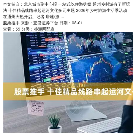
本文转自：北京城市副中心报 一站式吃住游购娱 通州乡村游有了新玩
法 十佳精品线路串起运河文化多元主题 2026年乡村旅游生活季活动
在通州火热开启。记者 唐建/摄....
股票推手
来源：宏盛证券平台
日期：08-01
查看：
55
分类：
睿迎网配资