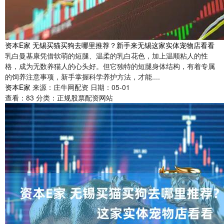
资本E家 无锡买猫买狗去哪里推荐？新手来无锡这家实体宠物店看看
乳白曼基康凭借软萌的短腿、温柔的乳白花色，加上温顺粘人的性
格，成为无数养猫人的心头好。但它独特的短腿身体结构，有着专属
的饲养注意事项，新手掌握科学养护方法，才能....
资本E家
来源：庄牛网配资
日期：05-01
查看：
83
分类：
正规股票配资网站