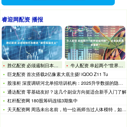
睿迎网配资 播报
胜亿配资 必须遏制日本推进“新型军国主义”
牛人配资 串起两个“世界级城市群”，这条高铁有多重要？
巨龙配资 首次搭载2亿像素大底主摄! iQOO Z11 Tu
股涨柜 深度调研河北单招培训机构：2025升学数据的隐秘真相
通达配资 零基础友好？这几个副业方向挺适合新手入门了解
杠杆配资网 180股筹码连续3期集中
天天配资网 周迅未出名前，给一位画师当过人体模特，如今这幅画