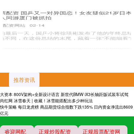
季还可以跑100公里的电动车，现在能跑60公里就不错了。目前
电动
漢崋资本 中国驻美大使：中方对发展中美关系有诚意但讲原
则
睿迎网配资
01-18
经济观察网据央视新闻客户端消息，中国驻美国大使谢锋15日在
美国中国总商会2026年农历马年颁奖晚宴上致辞表示，中方对发
展
推荐资讯
大资本 800V架构+全新设计语言 新世代BMW iX3长轴距版试装车试驾
尚红网 冰雪春天 | 收藏！冰雪能搭配出多少种玩法
快牛策略 每日龙虎榜 商品期货综合指数下跌135% 日内资金净流出8609
亿元
睿迎网配
正规炒股配资
正规股票配资网