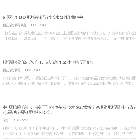
彭
优配痢略 民进党当局还在幻想依靠美国！北平锋批：被“台
独”邪教控制
睿迎网配资
01-25
1月22日优配痢略，台湾《中国时报》刊发评论《别幻想“抗中大
棋”》称，国际正以光速巨变，美国的霸权作风一时也难以改变，
美
云谷策略 中国银行金融赋能助力“粮满仓、鱼满舟”
正规炒股配资网
03-05
中国银行紧扣农时节奏和地方特色产业，为乡村发展注入金融活
水、激活农业新动能，以实际行动托起农户对“粮满仓、鱼满
舟”的丰收
财富牛 冬天电动车跑不远！铅酸电池、石墨烯电池、锂电
池，续航降多少？
正规炒股配资网
02-09
到了寒冷的冬季，车主会明显感觉电动车续航里程明显下降，夏